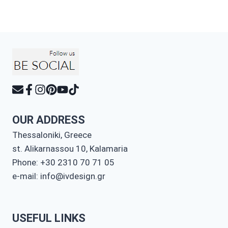
€590,00.
was:
τιμή
€2.850,00.
είναι:
€2.300,00.
OUR ADDRESS
Thessaloniki, Greece
st. Alikarnassou 10, Kalamaria
Phone: +30 2310 70 71 05
e-mail: info@ivdesign.gr
USEFUL LINKS