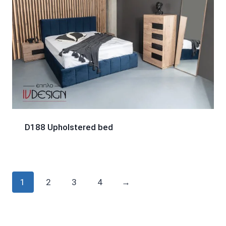
D188 Upholstered bed
1
2
3
4
→