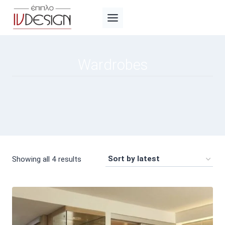
Skip
to
content
Wardrobes
Sorted
Showing all 4 results
by
latest