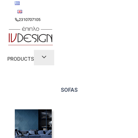
Skip
to
content
2310707105
PRODUCTS
SOFAS