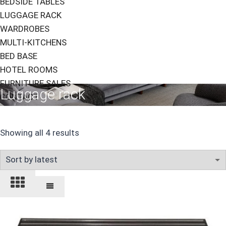
BEDSIDE TABLES
LUGGAGE RACK
WARDROBES
MULTI-KITCHENS
BED BASE
HOTEL ROOMS
FURNITURE SALES
Luggage rack
CONTACT
Sorted
Showing all 4 results
by
latest